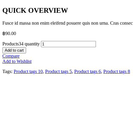
QUICK OVERVIEW
Fusce id massa non enim eleifend posuere quis non urna. Cras consecte
฿
90.00
Products34 quantity
Add to cart
Compare
Add to Wishlist
Tags:
Product tags 10
,
Product tags 5
,
Product tags 6
,
Product tags 8